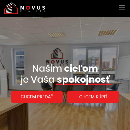
Našim
cieľom
je Vaša
spokojnosť
CHCEM PREDAŤ
CHCEM KÚPIŤ