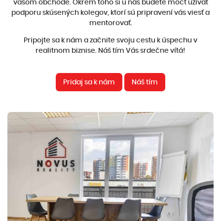
vašom obchode. Okrem toho si u nás budete môcť užívať
podporu skúsených kolegov, ktorí sú pripravení vás viesť a
mentorovať.
Pripojte sa k nám a začnite svoju cestu k úspechu v
realitnom biznise. Náš tím Vás srdečne vítá!
Pridaj sa k nám
Náš tím