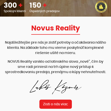
300
+
150
+
Spokojní klienti
Úspešných predajov
Novus Reality
Najdôležitejšie pre nás je zistiť potreby a očakávania nášho
klienta. Na základe toho mu vieme poskytnúť komplexné
riešenie ušité na mieru.
NOVUS Reality vzniklo od latinského slova „nové“, čím by
sme radi priniesli na trh úplne nový prístup k
sprostredkovaniu predaja, prenájmu a kúpy nehnuteľnosti.
Zisti o nás viac