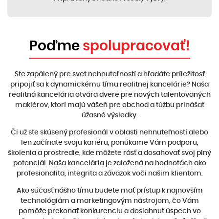
Poďme
spolupracovať!
Ste zapálený pre svet nehnuteľností a hľadáte príležitosť
pripojiť sa k dynamickému tímu realitnej kancelárie? Naša
realitná kancelária otvára dvere pre nových talentovaných
maklérov, ktorí majú vášeň pre obchod a túžbu prinášať
úžasné výsledky.
Či už ste skúsený profesionál v oblasti nehnuteľností alebo
len začínate svoju kariéru, ponúkame Vám podporu,
školenia a prostredie, kde môžete rásť a dosahovať svoj plný
potenciál. Naša kancelária je založená na hodnotách ako
profesionalita, integrita a záväzok voči našim klientom.
Ako súčasť nášho tímu budete mať prístup k najnovším
technológiám a marketingovým nástrojom, čo Vám
pomôže prekonať konkurenciu a dosiahnuť úspech vo