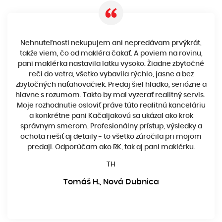
Nehnuteľnosti nekupujem ani nepredávam prvýkrát,
takže viem, čo od makléra čakať. A poviem na rovinu,
pani maklérka nastavila latku vysoko. Žiadne zbytočné
reči do vetra, všetko vybavila rýchlo, jasne a bez
zbytočných naťahovačiek. Predaj šiel hladko, seriózne a
hlavne s rozumom. Takto by mal vyzerať realitný servis.
Moje rozhodnutie osloviť práve túto realitnú kanceláriu
a konkrétne pani Kačaljakovú sa ukázal ako krok
správnym smerom. Profesionálny prístup, výsledky a
ochota riešiť aj detaily - to všetko zúročila pri mojom
predaji. Odporúčam ako RK, tak aj pani maklérku.
TH
Tomáš H., Nová Dubnica