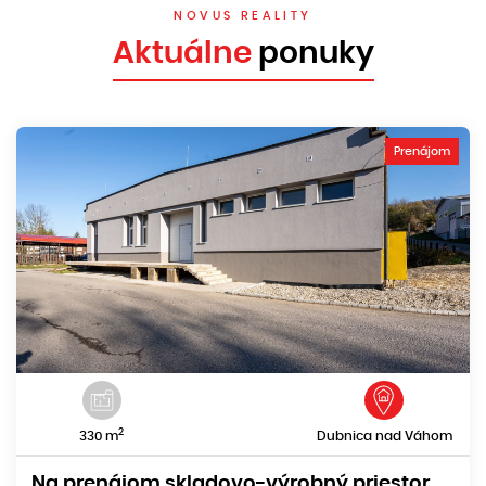
NOVUS REALITY
Aktuálne
ponuky
Prenájom
2
330 m
Dubnica nad Váhom
Na prenájom skladovo-výrobný priestor