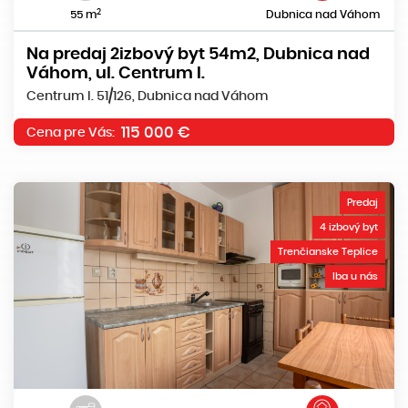
2
55 m
Dubnica nad Váhom
Na predaj 2izbový byt 54m2, Dubnica nad
Váhom, ul. Centrum I.
Centrum I. 51/126, Dubnica nad Váhom
115 000 €
Cena pre Vás:
Predaj
4 izbový byt
Trenčianske Teplice
Iba u nás