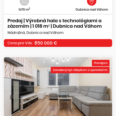
2
1076 m
Dubnica nad Váhom
Predaj | Výrobná hala s technológiami a
zázemím | 1 018 m² | Dubnica nad Váhom
Nádražná, Dubnica nad Váhom
850 000 €
Cena pre Vás:
Prenájom
Zariadený byt nábytkom a spotrebičmi