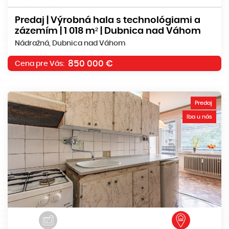
Predaj | Výrobná hala s technológiami a
zázemím | 1 018 m² | Dubnica nad Váhom
Nádražná, Dubnica nad Váhom
850 000 €
Cena pre Vás:
Predaj
Iba u nás