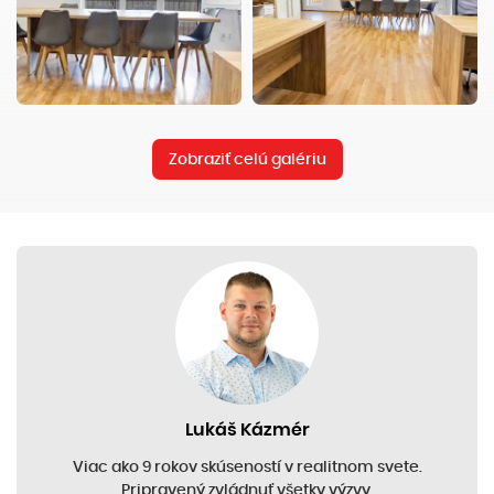
Zobraziť celú galériu
Lukáš Kázmér
Viac ako 9 rokov skúseností v realitnom svete.
Pripravený zvládnuť všetky výzvy.