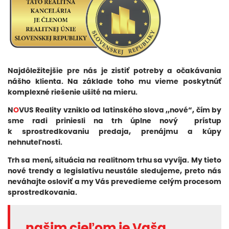
Najdôležitejšie pre nás je zistiť potreby a očakávania
nášho klienta. Na základe toho mu vieme poskytnúť
komplexné riešenie ušité na mieru.
N
O
VUS Reality vzniklo od latinského slova „nové“, čím by
sme radi priniesli na trh úplne nový prístup
k sprostredkovaniu predaja, prenájmu a kúpy
nehnuteľnosti.
Trh sa mení, situácia na realitnom trhu sa vyvíja. My tieto
nové trendy a legislatívu neustále sledujeme, preto nás
neváhajte osloviť a my Vás prevedieme celým procesom
sprostredkovania.
„
našim cieľom je Vaša