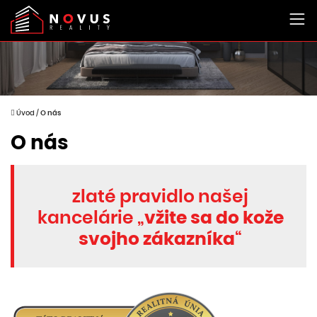
Úvod
/
O nás
O nás
zlaté pravidlo našej
kancelárie „
vžite sa do kože
svojho zákazníka
“