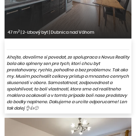
2
47 m
|
2-izbový byt
|
Dubnica nad Váhom
Ahojte, dovolime si povedat, ze spolupraca s Novus Reality
bola ako splneny sen pre tych, ktori chcu byt
prestahovany, rychlo, pohodlne a bez problemov. Tak ako
my. Musim pochvalit celkovy pristup a mnozstvo cennych
skusenosti v obore. Samostatnost, zodpovednost a
spolahlivost, to boli vlastnosti, ktore sme od realitneho
maklera ocakavali a v tomto prípade boli nase predstavy
do bodky naplnene. Dakujeme a urcite odporucame! Len
tak dalej 👌👍🙂