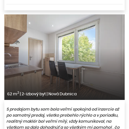
2
62 m
|
2-izbový byt
|
Nová Dubnica
S predajom bytu som bola veľmi spokojná od inzercie až
po samotný predaj, všetko prebehlo rýchlo a v poriadku,
realitný maklér bol veľmi milý, vždy komunikoval, na
všetkom sa dalo dohodnúť a so všetkým mi pomohol , čo