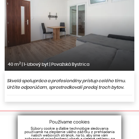
2
40 m
|
1-izbový byt
|
Považská Bystrica
Skvelá spolupráca a profesionálny prístup celého tímu.
Určite odporúčam, sprostredkovali predaj troch bytov.
Používame cookies
Súbory cookie a ďalšie technológie sledovania
používame na zlepšenie vášho zážitku z prehliadania
našich webových stránok, na to, aby sme vám
zobrazovali prispôsobený obsah a cielené reklamy, na