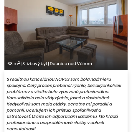
2
68 m
|
3-izbový byt
|
Dubnica nad Váhom
S realitnou kanceláriou NOVUS som bola nadmieru
spokojná. Celý proces prebehol rýchlo, bez akýchkoľvek
problémov a všetko bolo vybavené profesionálne.
Komunikácia bola vždy rýchla, jasná a dostatočná.
Kedykoľvek som mala otázky, ochotne mi poradili a
pomohli. Oceňujem ich prístup, spoľahlivosť a
ústretovosť. Určite ich odporúčam každému, kto hľadá
profesionálne a bezproblémové služby v oblasti
nehnuteľností.