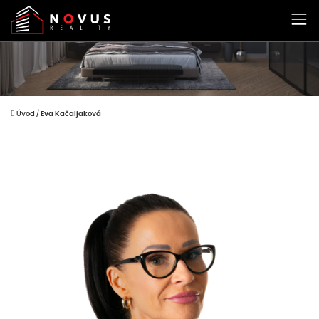
Úvod
/
Eva Kačaljaková