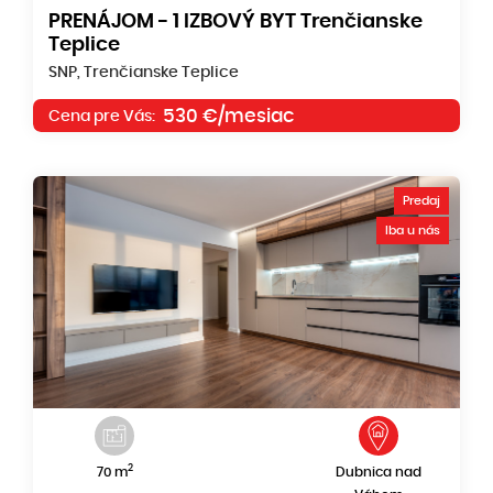
PRENÁJOM - 1 IZBOVÝ BYT Trenčianske
Teplice
SNP, Trenčianske Teplice
530 €/mesiac
Cena pre Vás:
Predaj
Iba u nás
2
70 m
Dubnica nad