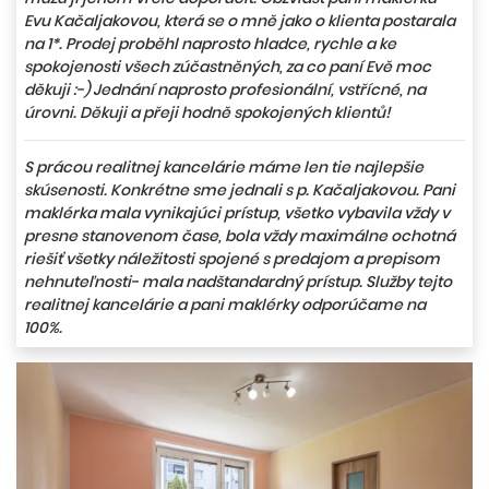
Evu Kačaljakovou, která se o mně jako o klienta postarala
na 1*. Prodej proběhl naprosto hladce, rychle a ke
spokojenosti všech zúčastněných, za co paní Evě moc
děkuji :-) Jednání naprosto profesionální, vstřícné, na
úrovni. Děkuji a přeji hodně spokojených klientů!
S prácou realitnej kancelárie máme len tie najlepšie
skúsenosti. Konkrétne sme jednali s p. Kačaljakovou. Pani
maklérka mala vynikajúci prístup, všetko vybavila vždy v
presne stanovenom čase, bola vždy maximálne ochotná
riešiť všetky náležitosti spojené s predajom a prepisom
nehnuteľnosti- mala nadštandardný prístup. Služby tejto
realitnej kancelárie a pani maklérky odporúčame na
100%.