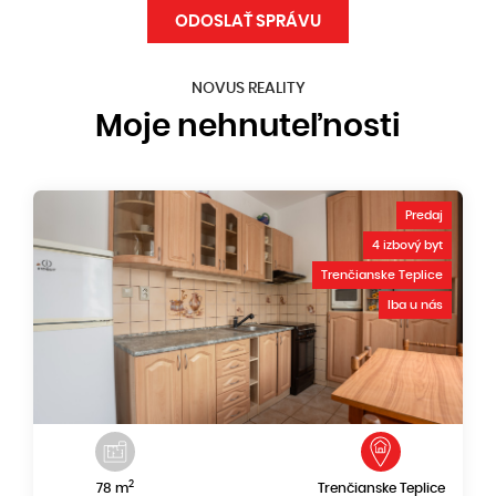
NOVUS REALITY
Moje nehnuteľnosti
Predaj
4 izbový byt
Trenčianske Teplice
Iba u nás
2
78 m
Trenčianske Teplice