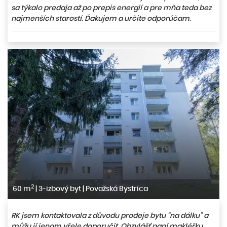
sa týkalo predaja až po prepis energií a pre mňa teda bez
najmenších starostí. Ďakujem a určite odporúčam.
2
60 m
|
3-izbový byt
|
Považská Bystrica
RK jsem kontaktovala z důvodu prodeje bytu “na dálku” a
můžu jí jenom vřele doporučit. Obzvlášť paní makléřku