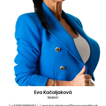
Eva Kačaljaková
Maklér
+421903999083
eva.kacaljakova@novusreality.sk