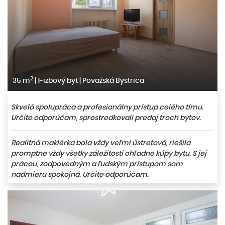
2
35 m
|
1-izbový byt
|
Považská Bystrica
Skvelá spolupráca a profesionálny prístup celého tímu.
Určite odporúčam, sprostredkovali predaj troch bytov.
Realitná maklérka bola vždy veľmi ústretová, riešila
promptne vždy všetky záležitosti ohľadne kúpy bytu. S jej
prácou, zodpovedným a ľudským prístupom som
nadmieru spokojná. Určite odporúčam.