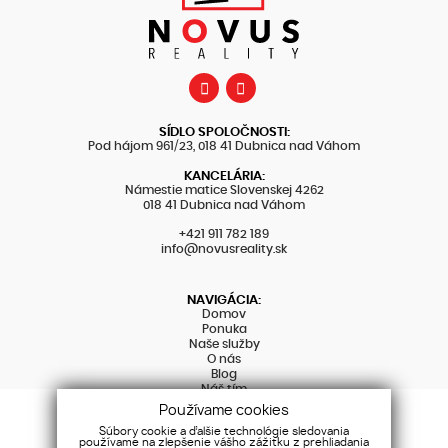
SÍDLO SPOLOČNOSTI:
Pod hájom 961/23, 018 41 Dubnica nad Váhom
KANCELÁRIA:
Námestie matice Slovenskej 4262
018 41 Dubnica nad Váhom
+421 911 782 189
info@novusreality.sk
NAVIGÁCIA:
Domov
Ponuka
Naše služby
O nás
Blog
Náš tím
Referencie
Používame cookies
Kontakt
Súbory cookie a ďalšie technológie sledovania
používame na zlepšenie vášho zážitku z prehliadania