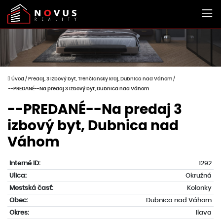
Úvod
/
Predaj, 3 izbový byt, Trenčiansky kraj, Dubnica nad Váhom
/
--PREDANÉ--Na predaj 3 izbový byt, Dubnica nad Váhom
--PREDANÉ--Na predaj 3
izbový byt, Dubnica nad
Váhom
Interné ID:
1292
Ulica:
Okružná
Mestská časť:
Kolonky
Obec:
Dubnica nad Váhom
Okres:
Ilava