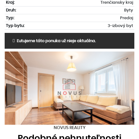
Kraj:
Trenčiansky kraj
Druh:
Byty
Typ:
Predaj
Typ bytu:
3-izbový byt
Ľutujeme táto ponuka už nieje aktuálna.
NOVUS REALITY
Podobné nehnuteľnosti